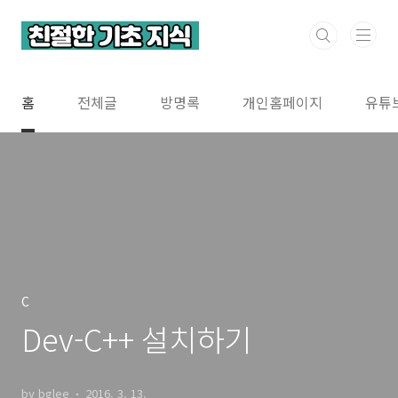
본문 바로가기
홈
전체글
방명록
개인홈페이지
유튜
C
Dev-C++ 설치하기
by bglee
2016. 3. 13.