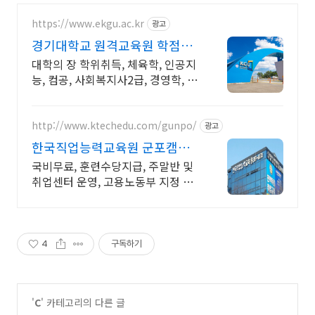
https://www.ekgu.ac.kr
광고
경기대학교 원격교육원 학점은
행제 100%온라인수업
대학의 장 학위취득, 체육학, 인공지
능, 컴공, 사회복지사2급, 경영학, 관
광경영 , 기사 산업기사 응시 자격
완성! 대학원 진학! 편입학점 취득
http://www.ktechedu.com/gunpo/
광고
한국직업능력교육원 군포캠퍼
스
국비무료, 훈련수당지급, 주말반 및
취업센터 운영, 고용노동부 지정 최
우수훈련기관
4
구독하기
'
C
' 카테고리의 다른 글