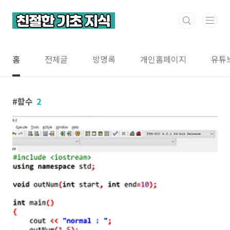
본문 바로가기
홈
전체글
방명록
개인홈페이지
유튜
함수
2