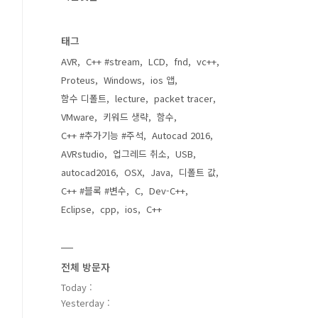
태그
AVR
C++ #stream
LCD
fnd
vc++
Proteus
Windows
ios 앱
함수 디폴트
lecture
packet tracer
VMware
키워드 생략
함수
C++ #추가기능 #주석
Autocad 2016
AVRstudio
업그레드 취소
USB
autocad2016
OSX
Java
디폴트 값
C++ #블록 #변수
C
Dev-C++
Eclipse
cpp
ios
C++
전체 방문자
Today :
Yesterday :