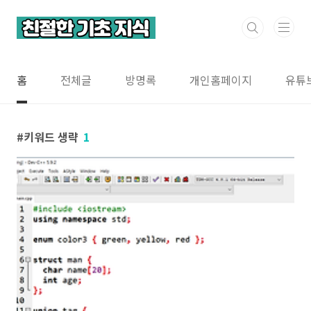
본문 바로가기
홈
전체글
방명록
개인홈페이지
유튜
키워드 생략
1