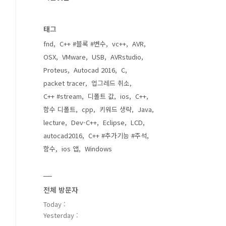
태그
fnd
C++ #블록 #변수
vc++
AVR
OSX
VMware
USB
AVRstudio
Proteus
Autocad 2016
C
packet tracer
업그레드 취소
C++ #stream
디폴트 값
ios
C++
함수 디폴트
cpp
키워드 생략
Java
lecture
Dev-C++
Eclipse
LCD
autocad2016
C++ #추가기능 #주석
함수
ios 앱
Windows
전체 방문자
Today :
Yesterday :