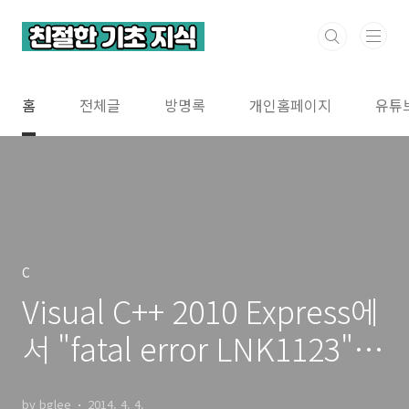
본문 바로가기
홈
전체글
방명록
개인홈페이지
유튜
C
Visual C++ 2010 Express에
서 "fatal error LNK1123"
오류 해결 방볍
by bglee
2014. 4. 4.