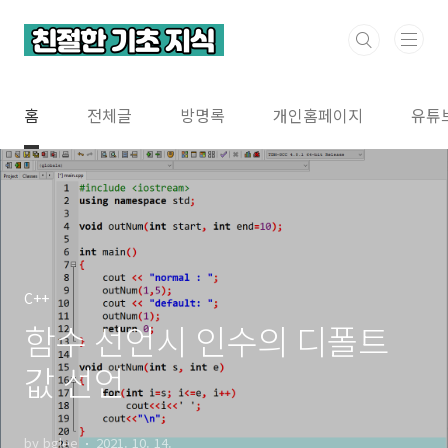
본문 바로가기
홈
전체글
방명록
개인홈페이지
유튜
C++
함수 선언시 인수의 디폴트
값 선언
by bglee
2021. 10. 14.