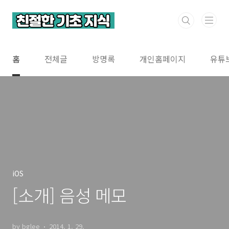
본문 바로가기
홈
전체글
방명록
개인홈페이지
유튜
iOS
[소개] 음성 메모
by bglee
2014. 1. 29.